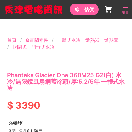
線上估價
選單
首頁
⚙️電腦零件
一體式水冷｜散熱器｜散熱膏
封閉式｜開放式水冷
Phanteks Glacier One 360M25 G2(白) 水
冷/無限鏡風扇網蓋冷頭/厚:5.2/5年 一體式水
冷
3390
分期試算
3 期 - 每月
1159 元