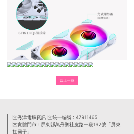
回上一頁
🈴秀津電腦資訊 🈴統一編號 : 47911465
🈺實體門市 : 屏東縣萬丹鄉社皮路一段162號「屏東
扛霸子」