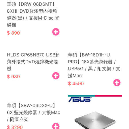
華碩【DRW-08D6MT】
8XHHDVD緊湊型內接燒
錄器(黑) / 支援M-Disc 光
碟機
890
HLDS GP65NB70 USB超
華碩【BW-16D1H-U
薄外接式DVD燒錄機光碟
PRO】16X藍光燒錄器 /
機
USB5G / 黑 / 附支架 / 支
援Mac
989
4590
華碩【SBW-06D2X-U】
6X 藍光燒錄器 / 支援Mac
/ 附直立架
3290