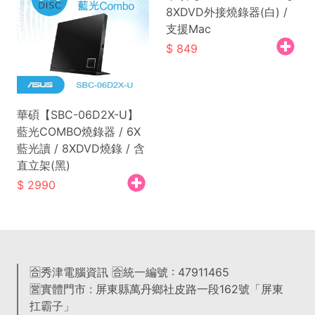
8XDVD外接燒錄器(白) /
支援Mac
849
華碩【SBC-06D2X-U】
藍光COMBO燒錄器 / 6X
藍光讀 / 8XDVD燒錄 / 含
直立架(黑)
2990
🈴秀津電腦資訊 🈴統一編號 : 47911465
🈺實體門市 : 屏東縣萬丹鄉社皮路一段162號「屏東
扛霸子」