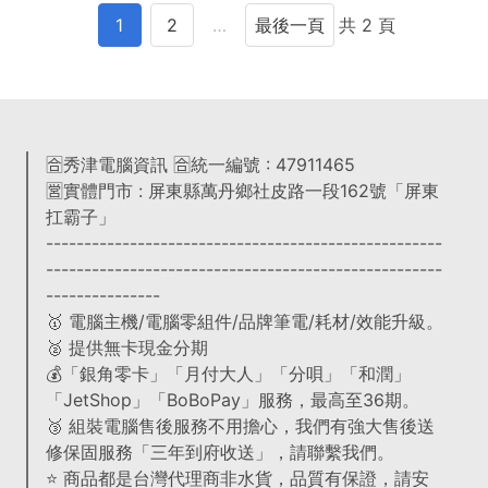
1
2
…
最後一頁
共 2 頁
🈴秀津電腦資訊 🈴統一編號 : 47911465
🈺實體門市 : 屏東縣萬丹鄉社皮路一段162號「屏東
扛霸子」
----------------------------------------------------
----------------------------------------------------
---------------
🥇 電腦主機/電腦零組件/品牌筆電/耗材/效能升級。
🥈 提供無卡現金分期
💰「銀角零卡」「月付大人」「分唄」「和潤」
「JetShop」「BoBoPay」服務，最高至36期。
🥉 組裝電腦售後服務不用擔心，我們有強大售後送
修保固服務「三年到府收送」，請聯繫我們。
⭐️ 商品都是台灣代理商非水貨，品質有保證，請安