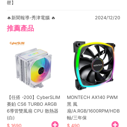
罄】
🔥新聞報導-秀津電腦 🔥
2024/12/20
推薦產品
【任搭 -200】CyberSLIM
MONTECH AX140 PWM
賽鉑 CS6 TURBO ARGB
黑 風
6導管雙風扇 CPU 散熱器
扇/A.RGB/1600RPM/HDB
(白)
軸/三年保
1690
490