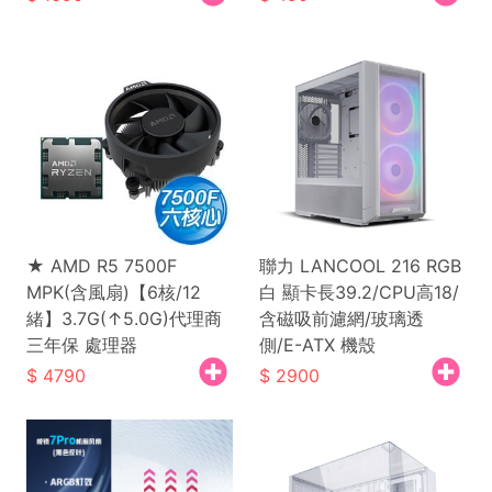
★ AMD R5 7500F
聯力 LANCOOL 216 RGB
MPK(含風扇)【6核/12
白 顯卡長39.2/CPU高18/
緒】3.7G(↑5.0G)代理商
含磁吸前濾網/玻璃透
三年保 處理器
側/E-ATX 機殼
4790
2900