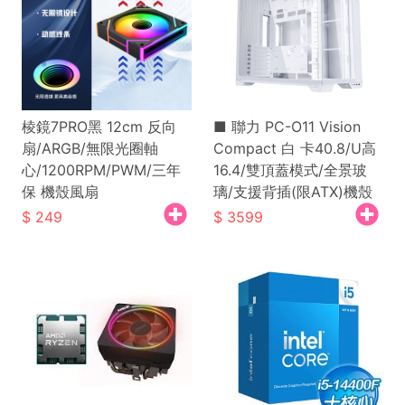
棱鏡7PRO黑 12cm 反向
■ 聯力 PC-O11 Vision
扇/ARGB/無限光圈軸
Compact 白 卡40.8/U高
心/1200RPM/PWM/三年
16.4/雙頂蓋模式/全景玻
保 機殼風扇
璃/支援背插(限ATX)機殼
249
3599