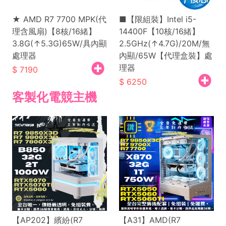
★ AMD R7 7700 MPK(代
■【限組裝】Intel i5-
理含風扇)【8核/16緒】
14400F【10核/16緒】
3.8G(↑5.3G)65W/具內顯
2.5GHz(↑4.7G)/20M/無
處理器
內顯/65W【代理盒裝】處
理器
7190
6250
客製化電競主機
【AP202】繽紛(R7
【A31】AMD(R7