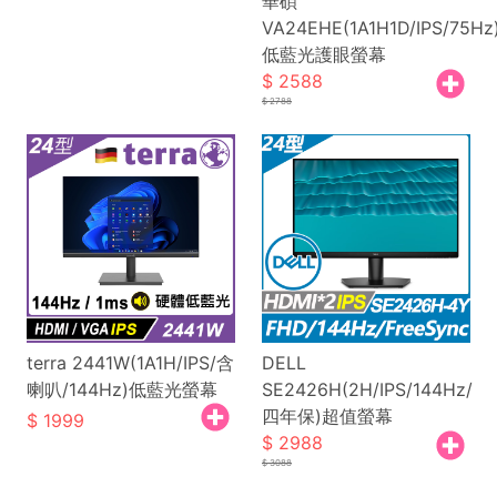
華碩
VA24EHE(1A1H1D/IPS/75Hz
低藍光護眼螢幕
2588
2788
terra 2441W(1A1H/IPS/含
DELL
喇叭/144Hz)低藍光螢幕
SE2426H(2H/IPS/144Hz/
四年保)超值螢幕
1999
2988
3088