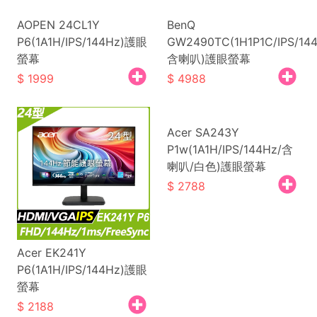
AOPEN 24CL1Y
BenQ
P6(1A1H/IPS/144Hz)護眼
GW2490TC(1H1P1C/IPS/14
螢幕
含喇叭)護眼螢幕
1999
4988
Acer SA243Y
P1w(1A1H/IPS/144Hz/含
喇叭/白色)護眼螢幕
2788
Acer EK241Y
P6(1A1H/IPS/144Hz)護眼
螢幕
2188